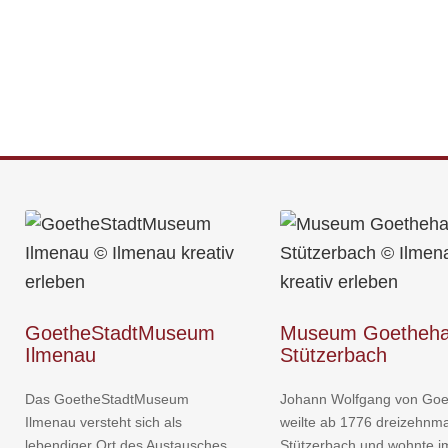
GoetheStadtMuseum
Museum Goetheh
Ilmenau
Stützerbach
Das GoetheStadtMuseum
Johann Wolfgang von Goe
Ilmenau versteht sich als
weilte ab 1776 dreizehnma
lebendiger Ort des Austausches
Stützerbach und wohnte i