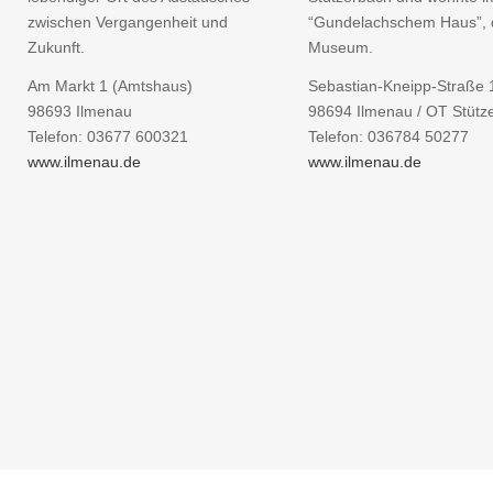
zwischen Vergangenheit und
“Gundelachschem Haus”,
Zukunft.
Museum.
Am Markt 1 (Amtshaus)
Sebastian-Kneipp-Straße 
98693 Ilmenau
98694 Ilmenau / OT Stütz
Telefon: 03677 600321
Telefon: 036784 50277
www.ilmenau.de
www.ilmenau.de